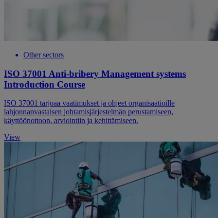
Other sectors
ISO 37001 Anti-bribery Management systems
Introduction Course
ISO 37001 tarjoaa vaatimukset ja ohjeet organisaatioille
lahjonnanvastaisen johtamisjärjestelmän perustamiseen,
käyttöönottoon, arviointiin ja kehittämiseen.
View