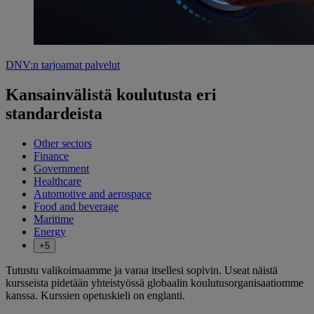
DNV:n tarjoamat palvelut
Kansainvälistä koulutusta eri
standardeista
Other sectors
Finance
Government
Healthcare
Automotive and aerospace
Food and beverage
Maritime
Energy
+5
Tutustu valikoimaamme ja varaa itsellesi sopivin. Useat näistä
kursseista pidetään yhteistyössä globaalin koulutusorganisaatiomme
kanssa. Kurssien opetuskieli on englanti.