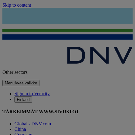
Skip to content
Other sectors
Menu
Avaa valikko
Sign in to Veracity
Finland
TÄRKEIMMÄT WWW-SIVUSTOT
Global - DNV.com
China
Germany