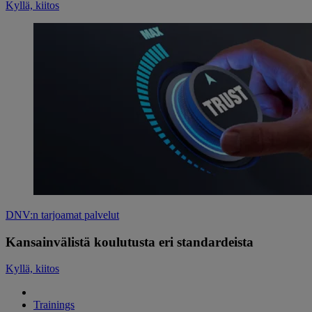
Kyllä, kiitos
DNV:n tarjoamat palvelut
Kansainvälistä koulutusta eri standardeista
Kyllä, kiitos
Trainings