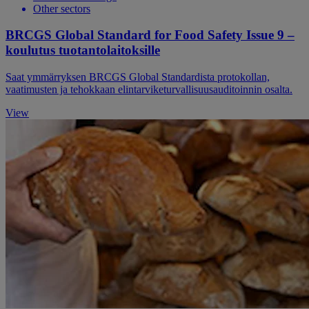
Other sectors
BRCGS Global Standard for Food Safety Issue 9 –
koulutus tuotantolaitoksille
Saat ymmärryksen BRCGS Global Standardista protokollan,
vaatimusten ja tehokkaan elintarviketurvallisuusauditoinnin osalta.
View