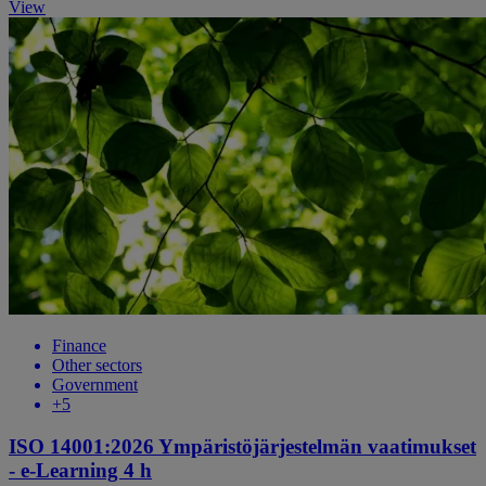
View
Finance
Other sectors
Government
+5
ISO 14001:2026 Ympäristöjärjestelmän vaatimukset
- e-Learning 4 h