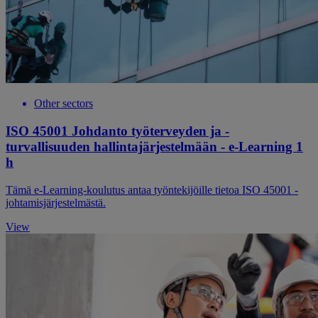
Other sectors
ISO 45001 Johdanto työterveyden ja -
turvallisuuden hallintajärjestelmään - e-Learning 1
h
Tämä e-Learning-koulutus antaa työntekijöille tietoa ISO 45001 -
johtamisjärjestelmästä.
View