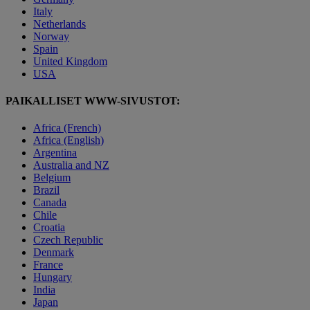
Italy
Netherlands
Norway
Spain
United Kingdom
USA
PAIKALLISET WWW-SIVUSTOT:
Africa (French)
Africa (English)
Argentina
Australia and NZ
Belgium
Brazil
Canada
Chile
Croatia
Czech Republic
Denmark
France
Hungary
India
Japan