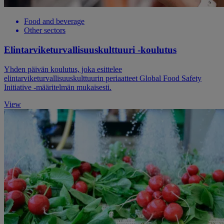
Food and beverage
Other sectors
Elintarviketurvallisuuskulttuuri -koulutus
Yhden päivän koulutus, joka esittelee
elintarviketurvallisuuskulttuurin periaatteet Global Food Safety
Initiative -määritelmän mukaisesti.
View