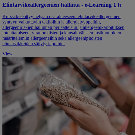
Elintarvikeallergeenien hallinta - e-Learning 1 h
Kurssi keskittyy neljään osa-alueeseen: elintarvikeallergeenien
syntyyn vaikuttaviin tekijöihin ja allergiatyyppeihin,
allergeeniriskien hallinnan periaatteisiin ja allergeenikartoituksen
toteuttamiseen, viranomaisten ja kansainvälisten instituutioiden
määrittelemiin allergeeneihin sekä allergeenipitoisten
elintarvikkeiden säilytystapoihin.
View