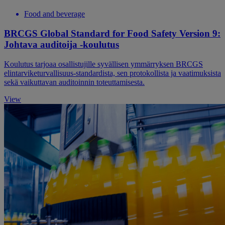
Food and beverage
BRCGS Global Standard for Food Safety Version 9:
Johtava auditoija -koulutus
Koulutus tarjoaa osallistujille syvällisen ymmärryksen BRCGS
elintarviketurvallisuus-standardista, sen protokollista ja vaatimuksista
sekä vaikuttavan auditoinnin toteuttamisesta.
View