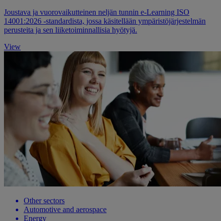
Joustava ja vuorovaikutteinen neljän tunnin e-Learning ISO
14001:2026 -standardista, jossa käsitellään ympäristöjärjestelmän
perusteita ja sen liiketoiminnallisia hyötyjä.
View
Other sectors
Automotive and aerospace
Energy