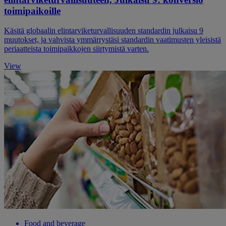
toimipaikoille
Käsitä globaalin elintarviketurvallisuuden standardin julkaisu 9
muutokset, ja vahvista ymmärrystäsi standardin vaatimusten yleisistä
periaatteista toimipaikkojen siirtymistä varten.
View
Food and beverage