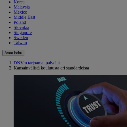
Korea
Malaysia
Mexico
Middle East
Poland
Slovakia
Singapore
Sweden
Taiwan
Avaa haku
DNV:n tarjoamat palvelut
Kansainvälistä koulutusta eri standardeista