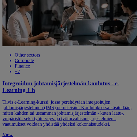
Other sectors
Corporate
Finance
+7
Integroidun johtamisjärjestelmän koulutus - e-
Learning 1 h
Tiivis e-Learning-kurssi, jossa perehdytään integroitujen
johtamisjärjestelmien (IMS) perusteisiin. Koulutuksessa käsitellään,
miten kahden tai useamman johtamisjärjestelmän - kuten laatu-,
ympäristö- sekä työterveys- ja työturvallisuusjärjestelmien -
vaatimukset voidaan yhdistää yhdeksi kokonaisuudeksi.
View