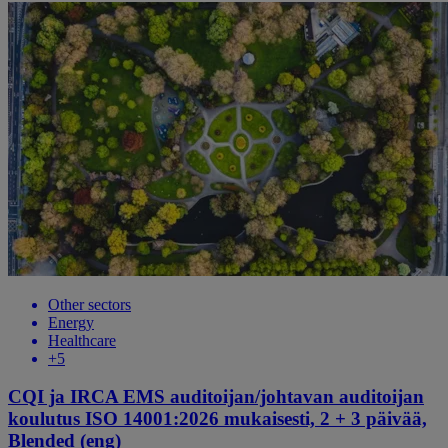
Other sectors
Energy
Healthcare
+5
CQI ja IRCA EMS auditoijan/johtavan auditoijan
koulutus ISO 14001:2026 mukaisesti, 2 + 3 päivää,
Blended (eng)