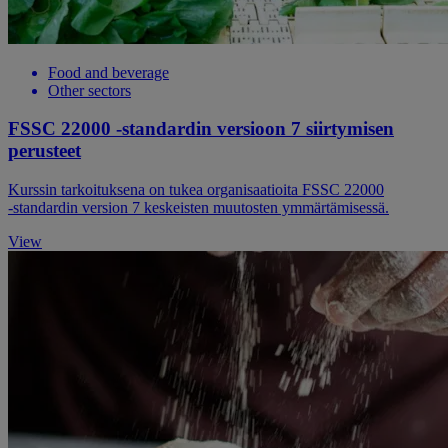
Food and beverage
Other sectors
FSSC 22000 -standardin versioon 7 siirtymisen
perusteet
Kurssin tarkoituksena on tukea organisaatioita FSSC 22000
‑standardin version 7 keskeisten muutosten ymmärtämisessä.
View