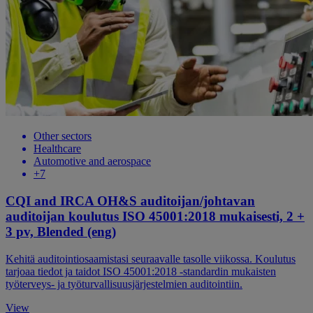
Other sectors
Healthcare
Automotive and aerospace
+7
CQI and IRCA OH&S auditoijan/johtavan
auditoijan koulutus ISO 45001:2018 mukaisesti, 2 +
3 pv, Blended (eng)
Kehitä auditointiosaamistasi seuraavalle tasolle viikossa. Koulutus
tarjoaa tiedot ja taidot ISO 45001:2018 -standardin mukaisten
työterveys- ja työturvallisuusjärjestelmien auditointiin.
View