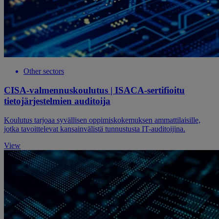
Other sectors
CISA-valmennuskoulutus | ISACA-sertifioitu
tietojärjestelmien auditoija
Koulutus tarjoaa syvällisen oppimiskokemuksen ammattilaisille,
jotka tavoittelevat kansainvälistä tunnustusta IT-auditoijina.
View