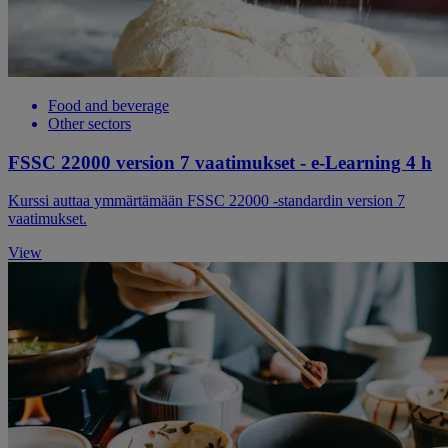
Food and beverage
Other sectors
FSSC 22000 version 7 vaatimukset - e-Learning 4 h
Kurssi auttaa ymmärtämään FSSC 22000 -standardin version 7
vaatimukset.
View