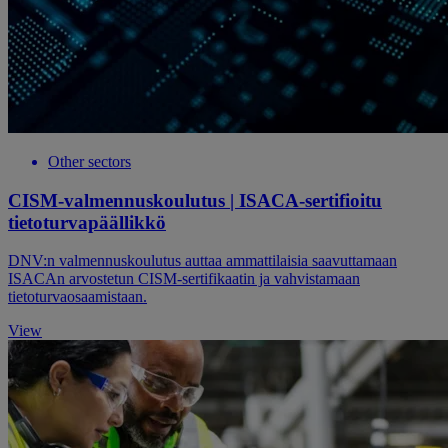
Other sectors
CISM-valmennuskoulutus | ISACA-sertifioitu
tietoturvapäällikkö
DNV:n valmennuskoulutus auttaa ammattilaisia saavuttamaan
ISACAn arvostetun CISM-sertifikaatin ja vahvistamaan
tietoturvaosaamistaan.
View