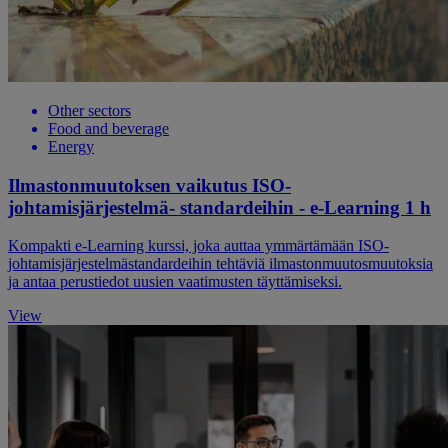
Other sectors
Food and beverage
Energy
Ilmastonmuutoksen vaikutus ISO-
johtamisjärjestelmä- standardeihin - e-Learning 1 h
Kompakti e-Learning kurssi, joka auttaa ymmärtämään ISO-
johtamisjärjestelmästandardeihin tehtäviä ilmastonmuutosmuutoksia
ja antaa perustiedot uusien vaatimusten täyttämiseksi.
View