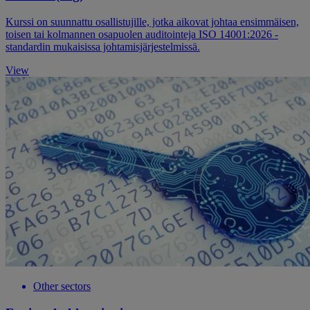
Kurssi on suunnattu osallistujille, jotka aikovat johtaa ensimmäisen,
toisen tai kolmannen osapuolen auditointeja ISO 14001:2026 -
standardin mukaisissa johtamisjärjestelmissä.
View
Other sectors