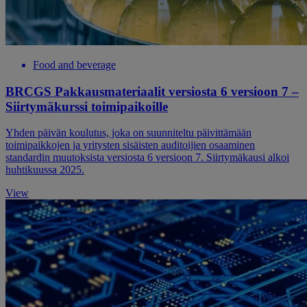
Food and beverage
BRCGS Pakkausmateriaalit versiosta 6 versioon 7 –
Siirtymäkurssi toimipaikoille
Yhden päivän koulutus, joka on suunniteltu päivittämään
toimipaikkojen ja yritysten sisäisten auditoijien osaaminen
standardin muutoksista versiosta 6 versioon 7. Siirtymäkausi alkoi
huhtikuussa 2025.
View