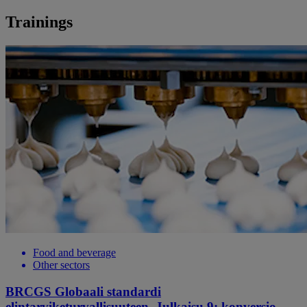
Trainings
Food and beverage
Other sectors
BRCGS Globaali standardi
elintarviketurvallisuuteen, Julkaisu 9: konversio