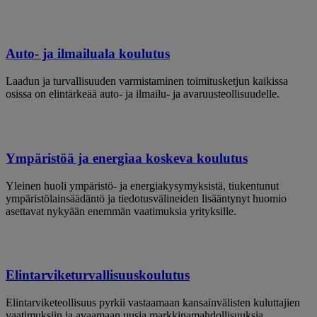
Auto- ja ilmailuala koulutus
Laadun ja turvallisuuden varmistaminen toimitusketjun kaikissa
osissa on elintärkeää auto- ja ilmailu- ja avaruusteollisuudelle.
Ympäristöä ja energiaa koskeva koulutus
Yleinen huoli ympäristö- ja energiakysymyksistä, tiukentunut
ympäristölainsäädäntö ja tiedotusvälineiden lisääntynyt huomio
asettavat nykyään enemmän vaatimuksia yrityksille.
Elintarviketurvallisuuskoulutus
Elintarviketeollisuus pyrkii vastaamaan kansainvälisten kuluttajien
vaatimuksiin ja avaamaan uusia markkinamahdollisuuksia.