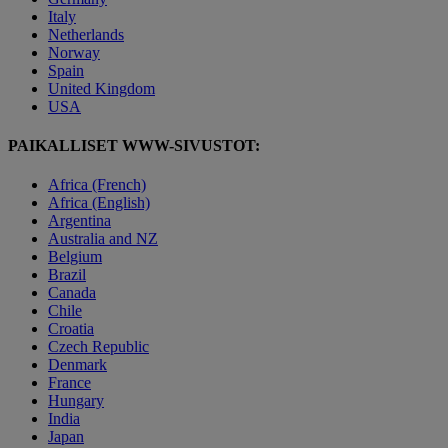
Italy
Netherlands
Norway
Spain
United Kingdom
USA
PAIKALLISET WWW-SIVUSTOT:
Africa (French)
Africa (English)
Argentina
Australia and NZ
Belgium
Brazil
Canada
Chile
Croatia
Czech Republic
Denmark
France
Hungary
India
Japan