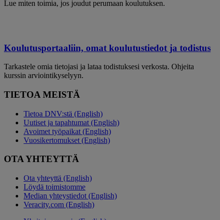
Lue miten toimia, jos joudut perumaan koulutuksen.
Koulutusportaaliin, omat koulutustiedot ja todistus
Tarkastele omia tietojasi ja lataa todistuksesi verkosta. Ohjeita
kurssin arviointikyselyyn.
TIETOA MEISTÄ
Tietoa DNV:stä (English)
Uutiset ja tapahtumat (English)
Avoimet työpaikat (English)
Vuosikertomukset (English)
OTA YHTEYTTÄ
Ota yhteyttä (English)
Löydä toimistomme
Median yhteystiedot (English)
Veracity.com (English)