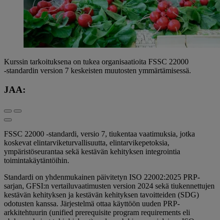
Kurssin tarkoituksena on tukea organisaatioita FSSC 22000
‑standardin version 7 keskeisten muutosten ymmärtämisessä.
JAA:
FSSC 22000 -standardi, versio 7, tiukentaa vaatimuksia, jotka
koskevat elintarviketurvallisuutta, elintarvikepetoksia,
ympäristöseurantaa sekä kestävän kehityksen integrointia
toimintakäytäntöihin.
Standardi on yhdenmukainen päivitetyn ISO 22002:2025 PRP-
sarjan, GFSI:n vertailuvaatimusten version 2024 sekä tiukennettujen
kestävän kehityksen ja kestävän kehityksen tavoitteiden (SDG)
odotusten kanssa. Järjestelmä ottaa käyttöön uuden PRP-
arkkitehtuurin (unified prerequisite program requirements eli