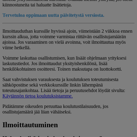
kiinnostuneita tai haluatte lisätietoja.
Tervetuloa oppimaan uutta päivitetystä versiosta.
Ilmoittauduthan kurssille hyvissä ajoin, viimeistään 2 viikkoa ennen
kurssin alkua, jotta voimme varmistaa riittävän osallistujamäärän
ajoissa. Jos varaaminen on vielä avoinna, voit ilmoittautua myös
viime hetkellä.
Voimme laskuttaa osallistumisen, kun lisäät ohjelmaan yrityksesi
laskutustiedot. Jos ilmoittaudut yksityishenkilönä, lisää
henkilökohtainen osoitteesi. Toinen maksutapa on luottokortti.
Saat vahvistuksen varauksesta ja koulutuksen toteutumisesta
sähköpostitse sekä verkkokurssille linkin lähempänä
toteutusajankohtaa. Lisää tietoja ja peruutusehdot löydät sivulta:
Käytännön tietoa koulutuksistamme.
Pidätämme oikeuden peruuttaa koulutustilaisuuden, jos
osallistujamäärä jää liian vähäiseksi.
Ilmoittautuminen