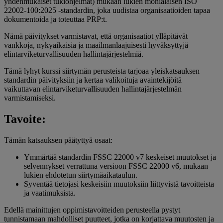
yhdenmukaiset tukiohjelmat) mukaan lukien monialaisen ISO
22002-100:2025 -standardin, joka uudistaa organisaatioiden tapaa
dokumentoida ja toteuttaa PRP:t.
Nämä päivitykset varmistavat, että organisaatiot ylläpitävät
vankkoja, nykyaikaisia ja maailmanlaajuisesti hyväksyttyjä
elintarviketurvallisuuden hallintajärjestelmiä.
Tämä lyhyt kurssi siirtymän perusteista tarjoaa yleiskatsauksen
standardin päivityksiin ja kertaa valikoituja avaintekijöitä
vaikuttavan elintarviketurvallisuuden hallintajärjestelmän
varmistamiseksi.
Tavoite:
Tämän katsauksen päätyttyä osaat:
Ymmärtää standardin FSSC 22000 v7 keskeiset muutokset ja
selvennykset verrattuna versioon FSSC 22000 v6, mukaan
lukien ehdotetun siirtymäaikataulun.
Syventää tietojasi keskeisiin muutoksiin liittyvistä tavoitteista
ja vaatimuksista.
Edellä mainittujen oppimistavoitteiden perusteella pystyt
tunnistamaan mahdolliset puutteet, jotka on korjattava muutosten ja