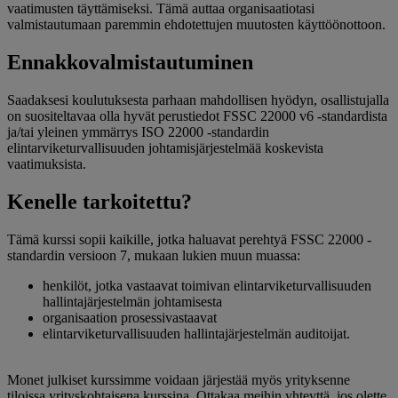
vaatimusten täyttämiseksi. Tämä auttaa organisaatiotasi
valmistautumaan paremmin ehdotettujen muutosten käyttöönottoon.
Ennakkovalmistautuminen
Saadaksesi koulutuksesta parhaan mahdollisen hyödyn, osallistujalla
on suositeltavaa olla hyvät perustiedot FSSC 22000 v6 ‑standardista
ja/tai yleinen ymmärrys ISO 22000 ‑standardin
elintarviketurvallisuuden johtamisjärjestelmää koskevista
vaatimuksista.
Kenelle tarkoitettu?
Tämä kurssi sopii kaikille, jotka haluavat perehtyä FSSC 22000 -
standardin versioon 7, mukaan lukien muun muassa:
henkilöt, jotka vastaavat toimivan elintarviketurvallisuuden
hallintajärjestelmän johtamisesta
organisaation prosessivastaavat
elintarviketurvallisuuden hallintajärjestelmän auditoijat.
Monet julkiset kurssimme voidaan järjestää myös yrityksenne
tiloissa yrityskohtaisena kurssina. Ottakaa meihin yhteyttä, jos olette