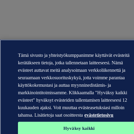
Tämä sivusto ja yhteistyökumppanimme käyttävät evästeitä
kerätäkseen tietoja, jotka tallennetaan laitteeseesi. Nämä
evästeet auttavat meitä analysoimaan verkkoliikennettä ja
seuraamaan verkkosuorituskykyä, jotta voimme parantaa
käyttökokemustasi ja auttaa myynninedistämis- ja
markkinointitoimissamme. Klikkaamalla "Hyväksy kaikki
evästeet" hyväksyt evästeiden tallentamisen laitteeseesi 12
kuukauden ajaksi. Voit muuttaa evästeasetuksiasi milloin
tahansa. Lisätietoja saat osoitteesta
evästetietosivu
Hyväksy kaikki