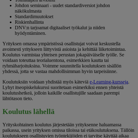
Johdon seminaari - uudet standardiversiot johdon
näkökulmasta
Standardimuutokset
Riskienhallinta
DNV:n tarjoamat digitaaliset työkalut ja niiden
hyödyntäminen.
Yrityksen omassa ympäristössä osallistujat voivat keskustella
avoimesti yritykseen liittyvistä asioista ja kehittää liiketoimintaa.
Koulutus varmistaa yhteisen perustan jokapäiväiselle työlle. Se
voidaan toteuttaa teorialuentona, esimerkkien kautta tai
ryhmäharjoituksina. Voimme suunnitella koulutuksen sisällön
yhdessä, jotta se vastaa mahdollisimman hyvin tarpeisiinne.
Koulutuksiin voidaan yhdistää myös käteviä
e-Learning-kursseja
.
Lyhyt itseopiskelukurssi suoritetaan esimerkiksi ennen yhteistä
koulutushetkeä, jolloin kaikille osallistujille saadaan parempi
lähtötason tieto.
Koulutus lähellä
Yrityskohtainen koulutus järjestetään yrityksenne haluamassa
paikassa, usein yrityksen omissa tiloissa tai etäkoulutuksena. Tällöin
koulutukseen osallistuvien työntekijöiden ei tarvitse käyttää aikaa