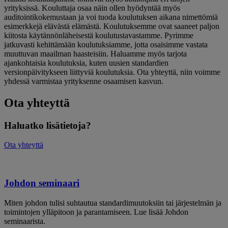
yrityksissä. Kouluttaja osaa näin ollen hyödyntää myös
auditointikokemustaan ja voi tuoda koulutuksen aikana nimettömiä
esimerkkejä elävästä elämästä. Koulutuksemme ovat saaneet paljon
kiitosta käytännönläheisestä koulutustavastamme. Pyrimme
jatkuvasti kehittämään koulutuksiamme, jotta osaisimme vastata
muuttuvan maailman haasteisiin. Haluamme myös tarjota
ajankohtaisia koulutuksia, kuten uusien standardien
versionpäivitykseen liittyviä koulutuksia. Ota yhteyttä, niin voimme
yhdessä varmistaa yrityksenne osaamisen kasvun.
Ota yhteyttä
Haluatko lisätietoja?
Ota yhteyttä
Johdon seminaari
Miten johdon tulisi suhtautua standardimuutoksiin tai järjestelmän ja
toimintojen ylläpitoon ja parantamiseen. Lue lisää Johdon
seminaarista.