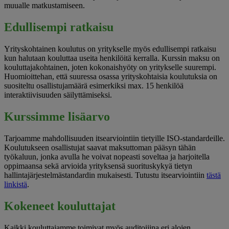
muualle matkustamiseen.
Edullisempi ratkaisu
Yrityskohtainen koulutus on yritykselle myös edullisempi ratkaisu
kun halutaan kouluttaa useita henkilöitä kerralla. Kurssin maksu on
kouluttajakohtainen, joten kokonaishyöty on yritykselle suurempi.
Huomioittehan, että suuressa osassa yrityskohtaisia koulutuksia on
suositeltu osallistujamäärä esimerkiksi max. 15 henkilöä
interaktiivisuuden säilyttämiseksi.
Kurssimme lisäarvo
Tarjoamme mahdollisuuden itsearviointiin tietyille ISO-standardeille.
Koulutukseen osallistujat saavat maksuttoman pääsyn tähän
työkaluun, jonka avulla he voivat nopeasti soveltaa ja harjoitella
oppimaansa sekä arvioida yrityksensä suorituskykyä tietyn
hallintajärjestelmästandardin mukaisesti. Tutustu itsearviointiin
tästä
linkistä
.
Kokeneet kouluttajat
Kaikki kouluttajamme toimivat myös auditoijina eri alojen