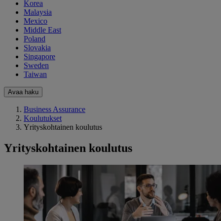
Korea
Malaysia
Mexico
Middle East
Poland
Slovakia
Singapore
Sweden
Taiwan
Avaa haku
Business Assurance
Koulutukset
Yrityskohtainen koulutus
Yrityskohtainen koulutus