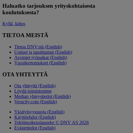
Haluatko tarjouksen yrityskohtaisesta
koulutuksesta?
Kyllä, kiitos
TIETOA MEISTÄ
Tietoa DNV:stä (English)
Uutiset ja tapahtumat (English)
Avoimet työpaikat (English)
Vuosikertomukset (English)
OTA YHTEYTTÄ
Ota yhteyttä (English)
Löydä toimistomme
Median yhteystiedot (English)
Veracity.com (English)
Yksityisyyssuoja (English)
Käyttöehdot (English)
Tekijänoikeuslauseke © DNV AS 2026
Evästetiedot (English)