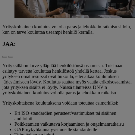
Yrityskohtainen koulutus voi olla paras ja tehokkain ratkaisu silloin,
kun on tarve kouluttaa useampi henkilö kerralla.
JAA:
Yrityksillä on tarve ylläpitää henkilöstönsä osaamista. Toisinaan
esiintyy tarvetta kouluttaa henkilöstöä yhdellä kertaa. Joskus
yrityksen omat resurssit ovat tiukoilla, ettei aikaa koulutuksen
järjestämiseen löydy. Koulutus saattaa myös vaatia erikoisosaamista,
jota yrityksen sisältä ei löydy. Näissä tilanteissa DNV:n
yrityskohtainen koulutus voi olla paras ja tehokkain ratkaisu.
Yrityskohtaisena koulutuksena voidaan toteuttaa esimerkiksi:
Eri ISO-standardien perusteet/vaatimukset tai sisäinen
auditointi
Poikkeamien vaikuttava korjaaminen ja ongelmanratkaisu
GAP-nykytila-analyysi uusille standardeille
Toimittajien arviointi