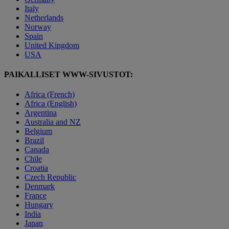
Italy
Netherlands
Norway
Spain
United Kingdom
USA
PAIKALLISET WWW-SIVUSTOT:
Africa (French)
Africa (English)
Argentina
Australia and NZ
Belgium
Brazil
Canada
Chile
Croatia
Czech Republic
Denmark
France
Hungary
India
Japan