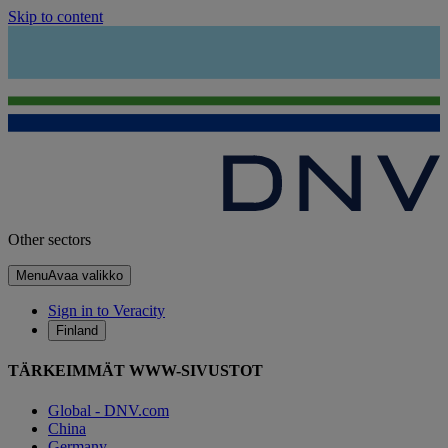
Skip to content
Other sectors
Menu
Avaa valikko
Sign in to Veracity
Finland
TÄRKEIMMÄT WWW-SIVUSTOT
Global - DNV.com
China
Germany