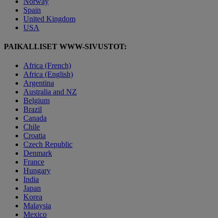
Norway
Spain
United Kingdom
USA
PAIKALLISET WWW-SIVUSTOT:
Africa (French)
Africa (English)
Argentina
Australia and NZ
Belgium
Brazil
Canada
Chile
Croatia
Czech Republic
Denmark
France
Hungary
India
Japan
Korea
Malaysia
Mexico