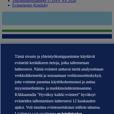
Tekijänoikeuslauseke © DNV AS 2026
Evästetiedot (English)
Tämä sivusto ja yhteistyökumppanimme käyttävät
evästeitä kerätäkseen tietoja, jotka tallennetaan
Tavaramerkit DNV GL®, DNV®, Horizon Graphic ja Det Norske
laitteeseesi. Nämä evästeet auttavat meitä analysoimaan
Veritas® ovat Det Norske Veritas -konserniin kuuluvien yritysten
omaisuutta. Kaikki oikeudet pidätetään.
verkkoliikennettä ja seuraamaan verkkosuorituskykyä,
jotta voimme parantaa käyttökokemustasi ja auttaa
WHEN TRUST MATTERS
myynninedistämis- ja markkinointitoimissamme.
Klikkaamalla "Hyväksy kaikki evästeet" hyväksyt
evästeiden tallentamisen laitteeseesi 12 kuukauden
ajaksi. Voit muuttaa evästeasetuksiasi milloin tahansa.
Lisätietoja saat osoitteesta
evästetietosivu