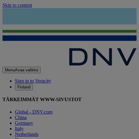
Skip to content
Menu
Avaa valikko
Sign in to Veracity
Finland
TÄRKEIMMÄT WWW-SIVUSTOT
Global - DNV.com
China
Germany
Italy
Netherlands