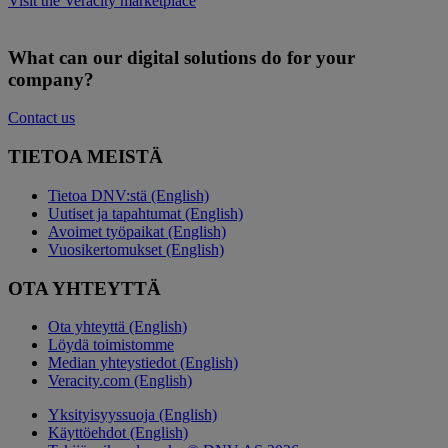
Visit the Veracity marketplace
What can our digital solutions do for your
company?
Contact us
TIETOA MEISTÄ
Tietoa DNV:stä (English)
Uutiset ja tapahtumat (English)
Avoimet työpaikat (English)
Vuosikertomukset (English)
OTA YHTEYTTÄ
Ota yhteyttä (English)
Löydä toimistomme
Median yhteystiedot (English)
Veracity.com (English)
Yksityisyyssuoja (English)
Käyttöehdot (English)