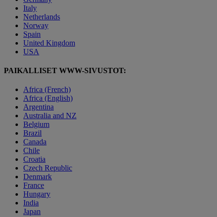
Italy
Netherlands
Norway
Spain
United Kingdom
USA
PAIKALLISET WWW-SIVUSTOT:
Africa (French)
Africa (English)
Argentina
Australia and NZ
Belgium
Brazil
Canada
Chile
Croatia
Czech Republic
Denmark
France
Hungary
India
Japan