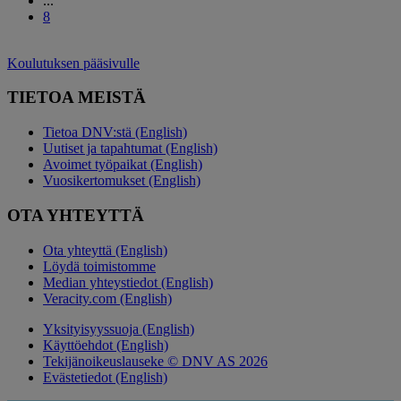
...
8
Koulutuksen pääsivulle
TIETOA MEISTÄ
Tietoa DNV:stä (English)
Uutiset ja tapahtumat (English)
Avoimet työpaikat (English)
Vuosikertomukset (English)
OTA YHTEYTTÄ
Ota yhteyttä (English)
Löydä toimistomme
Median yhteystiedot (English)
Veracity.com (English)
Yksityisyyssuoja (English)
Käyttöehdot (English)
Tekijänoikeuslauseke © DNV AS 2026
Evästetiedot (English)