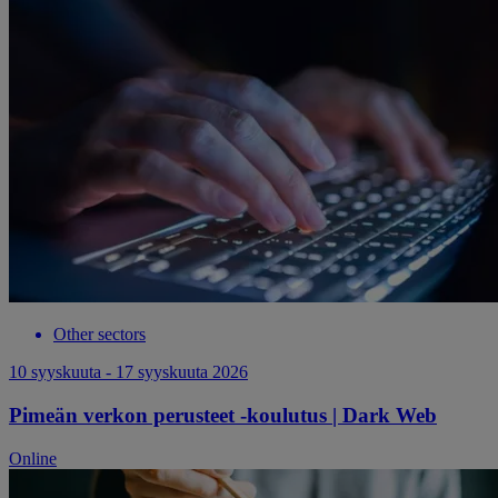
Other sectors
10 syyskuuta - 17 syyskuuta 2026
Pimeän verkon perusteet -koulutus | Dark Web
Online