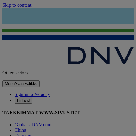
Skip to content
Other sectors
Menu
Avaa valikko
Sign in to Veracity
Finland
TÄRKEIMMÄT WWW-SIVUSTOT
Global - DNV.com
China
Germany