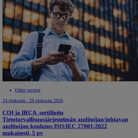
Other sectors
24 elokuuta - 28 elokuuta 2026
CQI ja IRCA -sertifioitu
Tietoturvallisuusjärjestelmän auditoijan/johtavan
auditoijan koulutus ISO/IEC 27001:2022
mukaisesti, 5 pv