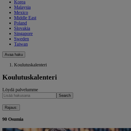
Korea
Malaysia
Mexico
Middle East
Poland
Slovakia
Singapore
Sweden
Taiwan
Avaa haku
Koulutuskalenteri
Koulutuskalenteri
Löydä palvelumme
Search
Rajaus
:
90
Osumia