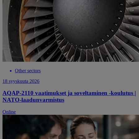
Other sectors
18 syyskuuta 2026
AQAP-2110 vaatimukset ja soveltaminen -koulutus |
NATO-laadunvarmistus
Online