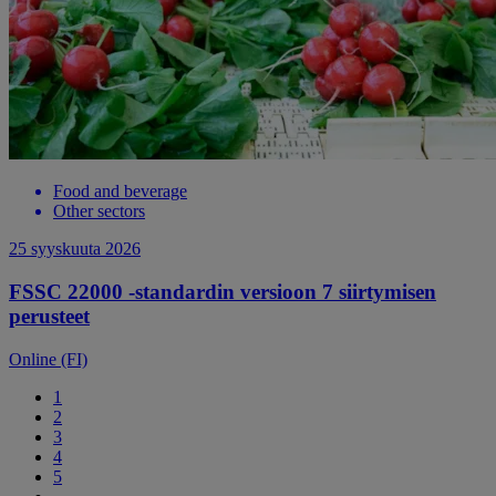
Food and beverage
Other sectors
25 syyskuuta 2026
FSSC 22000 -standardin versioon 7 siirtymisen
perusteet
Online (FI)
1
2
3
4
5