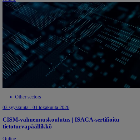
Other sectors
03 syyskuuta - 01 lokakuuta 2026
CISM-valmennuskoulutus | ISACA-sertifioitu
tietoturvapäällikkö
Online