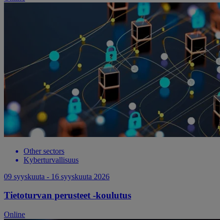
Other sectors
Kyberturvallisuus
09 syyskuuta - 16 syyskuuta 2026
Tietoturvan perusteet -koulutus
Online