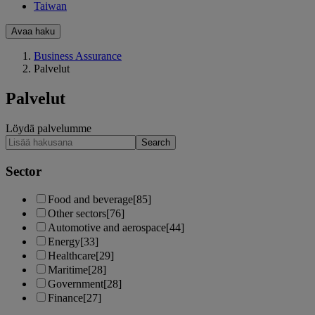
Taiwan
Avaa haku
Business Assurance
Palvelut
Palvelut
Löydä palvelumme
Search
Sector
Food and beverage
[85]
Other sectors
[76]
Automotive and aerospace
[44]
Energy
[33]
Healthcare
[29]
Maritime
[28]
Government
[28]
Finance
[27]