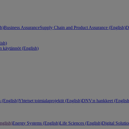
h)
Business Assurance
Supply Chain and Product Assurance (English)
D
ish)
n käytännöt (English)
 (English)
Yhteiset toimialaprojektit (English)
DNV:n hankkeet (English
nglish)
Energy Systems (English)
Life Sciences (English)
Digital Solutio