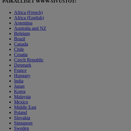
PAIKALLISET WWW-SIVUSTOT:
Africa (French)
Africa (English)
Argentina
Australia and NZ
Belgium
Brazil
Canada
Chile
Croatia
Czech Republic
Denmark
France
Hungary
India
Japan
Korea
Malaysia
Mexico
Middle East
Poland
Slovakia
Singapore
Sweden