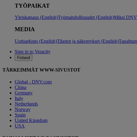
TYÖPAIKAT
Yleiskatsaus (English)
Työmahdollisuudet (English)
Miksi DNV?
MEDIA
Uutisarkisto (English)
Tilastot ja näkemykset (English)
Tapahtum
Sign in to Veracity
Finland
TÄRKEIMMÄT WWW-SIVUSTOT
Global - DNV.com
China
Germany
Italy
Netherlands
Norway
Spain
United Kingdom
USA