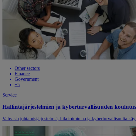
Other sectors
Finance
Government
+
5
Service
Hallintajärjestelmien ja kyberturvallisuuden koulutu
Vahvista johtamisjärjestelmiä, liiketoimintaa ja kyberturvallisuutta käy