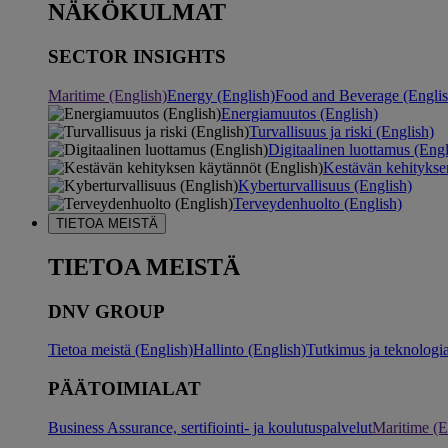
NÄKÖKULMAT
SECTOR INSIGHTS
Maritime (English)
Energy (English)
Food and Beverage (Englis
Energiamuutos (English)
Turvallisuus ja riski (English)
Digitaalinen luottamus (Engl
Kestävän kehitykse
Kyberturvallisuus (English)
Terveydenhuolto (English)
TIETOA MEISTÄ
TIETOA MEISTÄ
DNV GROUP
Tietoa meistä (English)
Hallinto (English)
Tutkimus ja teknologia
PÄÄTOIMIALAT
Business Assurance, sertifiointi- ja koulutuspalvelut
Maritime (E