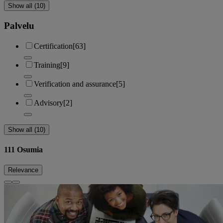
Show all (10)
Palvelu
Certification
[63]
Training
[9]
Verification and assurance
[5]
Advisory
[2]
Show all (10)
111
Osumia
Relevance