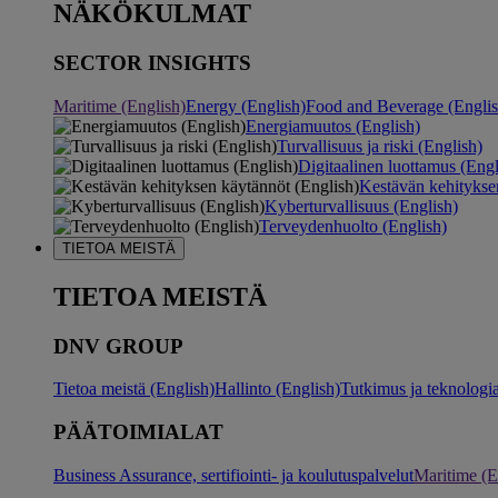
NÄKÖKULMAT
SECTOR INSIGHTS
Maritime (English)
Energy (English)
Food and Beverage (Englis
Energiamuutos (English)
Turvallisuus ja riski (English)
Digitaalinen luottamus (Engl
Kestävän kehitykse
Kyberturvallisuus (English)
Terveydenhuolto (English)
TIETOA MEISTÄ
TIETOA MEISTÄ
DNV GROUP
Tietoa meistä (English)
Hallinto (English)
Tutkimus ja teknologia
PÄÄTOIMIALAT
Business Assurance, sertifiointi- ja koulutuspalvelut
Maritime (E