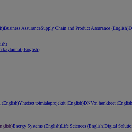
h)
Business Assurance
Supply Chain and Product Assurance (English)
D
ish)
n käytännöt (English)
 (English)
Yhteiset toimialaprojektit (English)
DNV:n hankkeet (English
nglish)
Energy Systems (English)
Life Sciences (English)
Digital Solutio