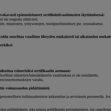
a vakavasti epäonnistuneet sertifiointivaatimusten täyttämisessä:
 ja niihin ei ole reagoitu riittävästi.
 esim. muutosten, yritysostojen, monipuolistumisen jne. seurauksena.
 voida suorittaa vaaditun tiheyden mukaisesti tai aikataulun mukais
imerkiksi:
vaikuttaa esimerkiksi sertifikaatin asemaan:
tyksellisiä sääntelyn/lainsäädännön vaatimuksia ei ole noudatettu.
den/onnettomuuksien varalta.
aatin voimassaolon pidättämistä
rusteellisen todistusaineiston tarkastelun ja arvioinnin perusteella. Jos
lon pidättäminen, jota seuraa sertifikaatin peruuttaminen, jos ongelma