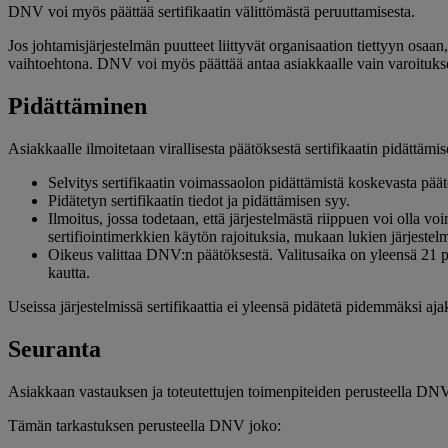
DNV voi myös päättää sertifikaatin välittömästä peruuttamisesta.
Jos johtamisjärjestelmän puutteet liittyvät organisaation tiettyyn osaan
vaihtoehtona. DNV voi myös päättää antaa asiakkaalle vain varoituksen 
Pidättäminen
Asiakkaalle ilmoitetaan virallisesta päätöksestä sertifikaatin pidättämis
Selvitys sertifikaatin voimassaolon pidättämistä koskevasta päät
Pidätetyn sertifikaatin tiedot ja pidättämisen syy.
Ilmoitus, jossa todetaan, että järjestelmästä riippuen voi olla v
sertifiointimerkkien käytön rajoituksia, mukaan lukien järjestelm
Oikeus valittaa DNV:n päätöksestä. Valitusaika on yleensä 21 p
kautta.
Useissa järjestelmissä sertifikaattia ei yleensä pidätetä pidemmäksi a
Seuranta
Asiakkaan vastauksen ja toteutettujen toimenpiteiden perusteella DNV
Tämän tarkastuksen perusteella DNV joko: