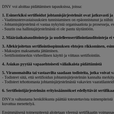
DNV voi aloittaa pidättämisen tapauksissa, joissa:
1. Esimerkiksi sertifioidut johtamisjärjestelmät ovat jatkuvasti j
- Vaatimustenvastaisuuksien tunnistaminen on epäonnistunut
- Johtamisjärjestelmä ei vastaa nykyistä organisaatiota ja prosesseja,
- Suurin osa hallintajärjestelmästä ei ole pantu täytäntöön.
2. Määräaikaisauditointeja ja uudelleensertifiointiauditointeja ei
3. Allekirjoitetun sertifiointisopimuksen ehtojen rikkominen, es
- Maksujen maksamatta jättäminen.
- Sertifiointimerkin virheellinen käyttö ja viittaus sertifiointiin.
4. Asiakas pyytää vapaaehtoisesti väliaikaista pidättämistä
5. Viranomaisilta tai vastaavilta saadaan todisteita, jotka voivat 
- Todisteet siitä, että sertifioidun johtamisjärjestelmän kannalta merki
- Todisteet tehottomasta johtamisjärjestelmästä vakavien vaaratilantei
6. Sertifiointijärjestelmän erityissäännökset edellyttävät sertifik
DNV:n valtuutama henkilökunta päättää toteutettavista toimenpiteistä pe
kuvattua menettelyä.
Ensimmäisenä toimenpiteenä aloitetaan yleensä sertifikaatin voimassao