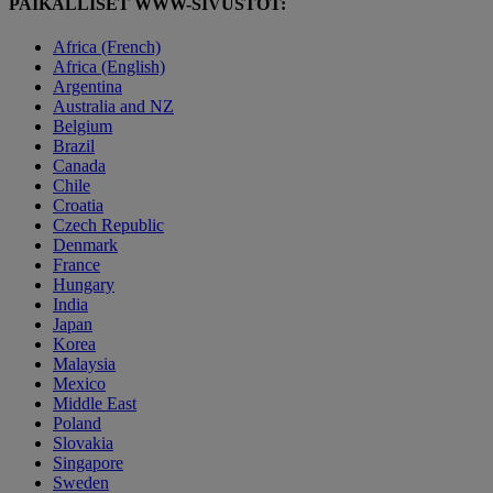
PAIKALLISET WWW-SIVUSTOT:
Africa (French)
Africa (English)
Argentina
Australia and NZ
Belgium
Brazil
Canada
Chile
Croatia
Czech Republic
Denmark
France
Hungary
India
Japan
Korea
Malaysia
Mexico
Middle East
Poland
Slovakia
Singapore
Sweden