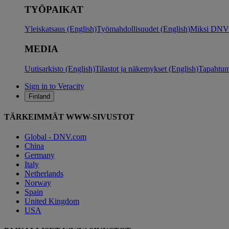
TYÖPAIKAT
Yleiskatsaus (English)
Työmahdollisuudet (English)
Miksi DNV?
MEDIA
Uutisarkisto (English)
Tilastot ja näkemykset (English)
Tapahtum
Sign in to Veracity
Finland
TÄRKEIMMÄT WWW-SIVUSTOT
Global - DNV.com
China
Germany
Italy
Netherlands
Norway
Spain
United Kingdom
USA