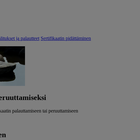
litukset ja palautteet
Sertifikaatin pidättäminen
peruuttamiseksi
kaatin palauttamiseen tai peruuttamiseen
en