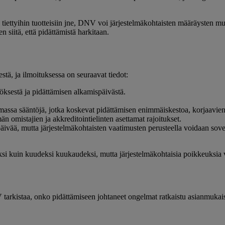
, tiettyihin tuotteisiin jne, DNV voi järjestelmäkohtaisten määräysten mu
siitä, että pidättämistä harkitaan.
estä, ja ilmoituksessa on seuraavat tiedot:
öksestä ja pidättämisen alkamispäivästä.
oimassa sääntöjä, jotka koskevat pidättämisen enimmäiskestoa, korjaavien 
än omistajien ja akkreditointielinten asettamat rajoitukset.
äivää, mutta järjestelmäkohtaisten vaatimusten perusteella voidaan sov
jaksi kuin kuudeksi kuukaudeksi, mutta järjestelmäkohtaisia poikkeuksia v
 tarkistaa, onko pidättämiseen johtaneet ongelmat ratkaistu asianmukai