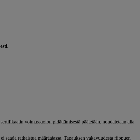
esti.
 sertifikaatin voimassaolon pidättämisestä päätetään, noudatetaan alla
a ei saada ratkaistua määräajassa. Tapauksen vakavuudesta riippuen