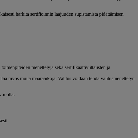
kaisesti harkita sertifioinnin laajuuden supistamista pidättämisen
toimenpiteiden menettelyjä sekä sertifikaattiviittausten ja
eltaa myös muita määräaikoja. Valitus voidaan tehdä valitusmenettelyn
oi olla.
sesti.