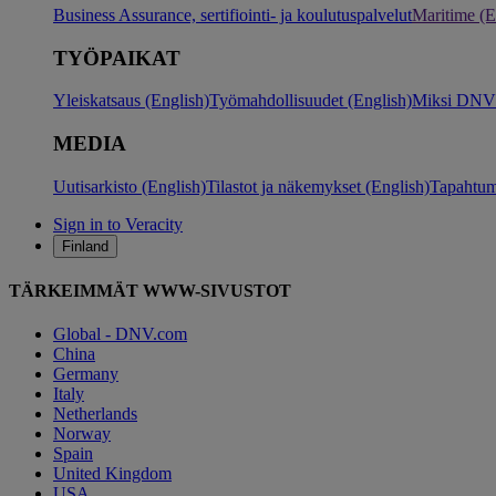
Business Assurance, sertifiointi- ja koulutuspalvelut
Maritime (E
TYÖPAIKAT
Yleiskatsaus (English)
Työmahdollisuudet (English)
Miksi DNV?
MEDIA
Uutisarkisto (English)
Tilastot ja näkemykset (English)
Tapahtum
Sign in to Veracity
Finland
TÄRKEIMMÄT WWW-SIVUSTOT
Global - DNV.com
China
Germany
Italy
Netherlands
Norway
Spain
United Kingdom
USA