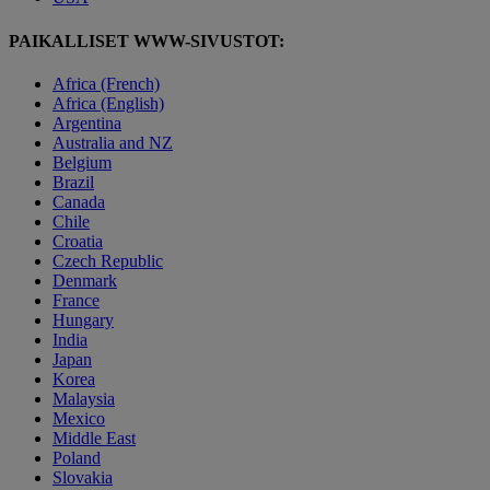
PAIKALLISET WWW-SIVUSTOT:
Africa (French)
Africa (English)
Argentina
Australia and NZ
Belgium
Brazil
Canada
Chile
Croatia
Czech Republic
Denmark
France
Hungary
India
Japan
Korea
Malaysia
Mexico
Middle East
Poland
Slovakia