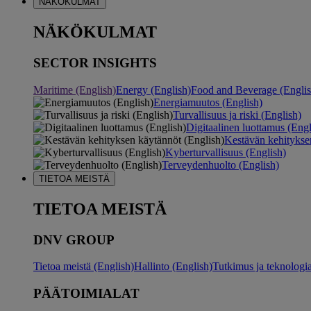
NÄKÖKULMAT
NÄKÖKULMAT
SECTOR INSIGHTS
Maritime (English)
Energy (English)
Food and Beverage (Englis
Energiamuutos (English)
Turvallisuus ja riski (English)
Digitaalinen luottamus (Engl
Kestävän kehitykse
Kyberturvallisuus (English)
Terveydenhuolto (English)
TIETOA MEISTÄ
TIETOA MEISTÄ
DNV GROUP
Tietoa meistä (English)
Hallinto (English)
Tutkimus ja teknologia
PÄÄTOIMIALAT