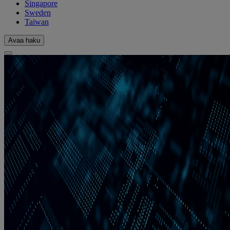
Singapore
Sweden
Taiwan
Avaa haku