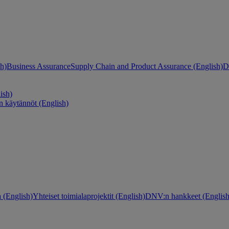
h)
Business Assurance
Supply Chain and Product Assurance (English)
D
ish)
n käytännöt (English)
 (English)
Yhteiset toimialaprojektit (English)
DNV:n hankkeet (English