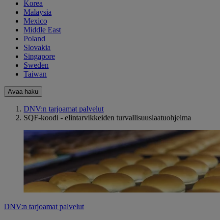
Korea
Malaysia
Mexico
Middle East
Poland
Slovakia
Singapore
Sweden
Taiwan
Avaa haku
DNV:n tarjoamat palvelut
SQF-koodi - elintarvikkeiden turvallisuuslaatuohjelma
DNV:n tarjoamat palvelut