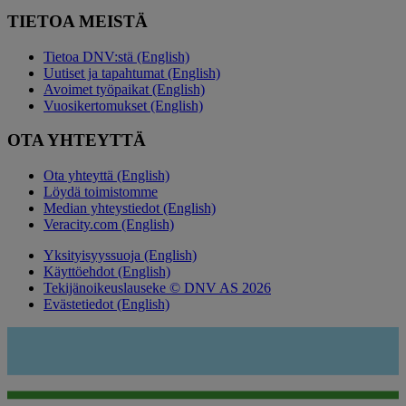
TIETOA MEISTÄ
Tietoa DNV:stä (English)
Uutiset ja tapahtumat (English)
Avoimet työpaikat (English)
Vuosikertomukset (English)
OTA YHTEYTTÄ
Ota yhteyttä (English)
Löydä toimistomme
Median yhteystiedot (English)
Veracity.com (English)
Yksityisyyssuoja (English)
Käyttöehdot (English)
Tekijänoikeuslauseke © DNV AS 2026
Evästetiedot (English)