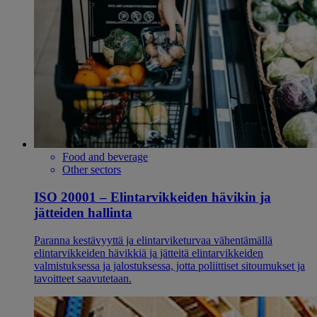
Food and beverage
Other sectors
ISO 20001 – Elintarvikkeiden hävikin ja
jätteiden hallinta
Paranna kestävyyttä ja elintarviketurvaa vähentämällä
elintarvikkeiden hävikkiä ja jätteitä elintarvikkeiden
valmistuksessa ja jalostuksessa, jotta poliittiset sitoumukset ja
tavoitteet saavutetaan.