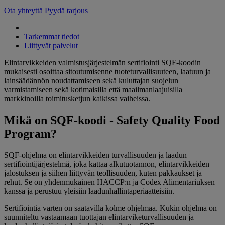
Ota yhteyttä
Pyydä tarjous
Tarkemmat tiedot
Liittyvät palvelut
Elintarvikkeiden valmistusjärjestelmän sertifiointi SQF-koodin
mukaisesti osoittaa sitoutumisenne tuoteturvallisuuteen, laatuun ja
lainsäädännön noudattamiseen sekä kuluttajan suojelun
varmistamiseen sekä kotimaisilla että maailmanlaajuisilla
markkinoilla toimitusketjun kaikissa vaiheissa.
Mikä on SQF-koodi - Safety Quality Food
Program?
SQF-ohjelma on elintarvikkeiden turvallisuuden ja laadun
sertifiointijärjestelmä, joka kattaa alkutuotannon, elintarvikkeiden
jalostuksen ja siihen liittyvän teollisuuden, kuten pakkaukset ja
rehut. Se on yhdenmukainen HACCP:n ja Codex Alimentariuksen
kanssa ja perustuu yleisiin laadunhallintaperiaatteisiin.
Sertifiointia varten on saatavilla kolme ohjelmaa. Kukin ohjelma on
suunniteltu vastaamaan tuottajan elintarviketurvallisuuden ja