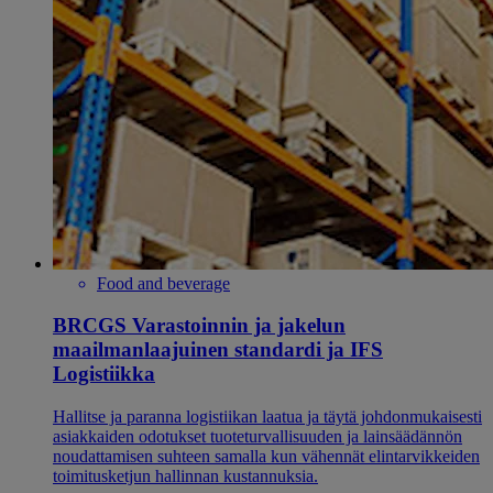
Food and beverage
BRCGS Varastoinnin ja jakelun
maailmanlaajuinen standardi ja IFS
Logistiikka
Hallitse ja paranna logistiikan laatua ja täytä johdonmukaisesti
asiakkaiden odotukset tuoteturvallisuuden ja lainsäädännön
noudattamisen suhteen samalla kun vähennät elintarvikkeiden
toimitusketjun hallinnan kustannuksia.