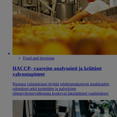
Food and beverage
HACCP- vaarojen analysointi ja kriittiset
valvontapisteet
Paranna valmiuksiasi täyttää johdonmukaisesti asiakkaiden
odotukset sekä tuotteiden ja palvelujen
elintarviketurvallisuutta koskevat lakisääteiset vaatimukset.