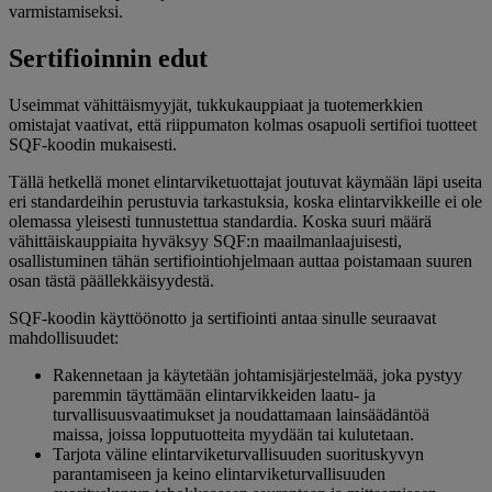
varmistamiseksi.
Sertifioinnin edut
Useimmat vähittäismyyjät, tukkukauppiaat ja tuotemerkkien
omistajat vaativat, että riippumaton kolmas osapuoli sertifioi tuotteet
SQF-koodin mukaisesti.
Tällä hetkellä monet elintarviketuottajat joutuvat käymään läpi useita
eri standardeihin perustuvia tarkastuksia, koska elintarvikkeille ei ole
olemassa yleisesti tunnustettua standardia. Koska suuri määrä
vähittäiskauppiaita hyväksyy SQF:n maailmanlaajuisesti,
osallistuminen tähän sertifiointiohjelmaan auttaa poistamaan suuren
osan tästä päällekkäisyydestä.
SQF-koodin käyttöönotto ja sertifiointi antaa sinulle seuraavat
mahdollisuudet:
Rakennetaan ja käytetään johtamisjärjestelmää, joka pystyy
paremmin täyttämään elintarvikkeiden laatu- ja
turvallisuusvaatimukset ja noudattamaan lainsäädäntöä
maissa, joissa lopputuotteita myydään tai kulutetaan.
Tarjota väline elintarviketurvallisuuden suorituskyvyn
parantamiseen ja keino elintarviketurvallisuuden