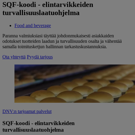
SQF-koodi - elintarvikkeiden
turvallisuuslaatuohjelma
Food and beverage
Paranna valmiuksiasi täyttää johdonmukaisesti asiakkaiden
odotukset tuotteiden laadun ja turvallisuuden osalta ja vähentää
samalla toimitusketjun hallinnan tarkastuskustannuksia.
Ota yhteyttä
Pyydä tarjous
DNV:n tarjoamat palvelut
SQF-koodi - elintarvikkeiden
turvallisuuslaatuohjelma