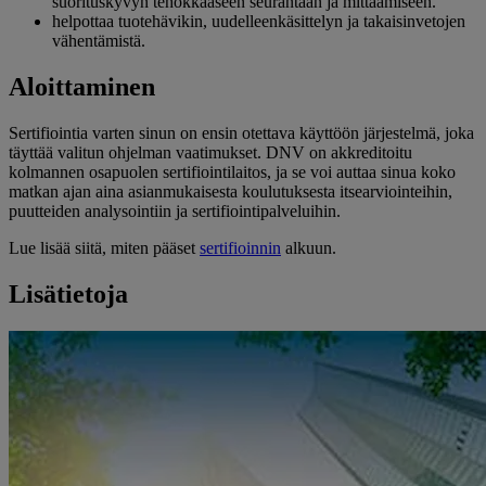
suorituskyvyn tehokkaaseen seurantaan ja mittaamiseen.
helpottaa tuotehävikin, uudelleenkäsittelyn ja takaisinvetojen
vähentämistä.
Aloittaminen
Sertifiointia varten sinun on ensin otettava käyttöön järjestelmä, joka
täyttää valitun ohjelman vaatimukset. DNV on akkreditoitu
kolmannen osapuolen sertifiointilaitos, ja se voi auttaa sinua koko
matkan ajan aina asianmukaisesta koulutuksesta itsearviointeihin,
puutteiden analysointiin ja sertifiointipalveluihin.
Lue lisää siitä, miten pääset
sertifioinnin
alkuun.
Lisätietoja