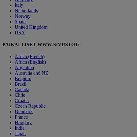
Italy
Netherlands
Norway
Spain
United Kingdom
USA
PAIKALLISET WWW-SIVUSTOT:
Africa (French)
Africa (English)
Argentina
Australia and NZ
Belgium
Brazil
Canada
Chile
Croatia
Czech Republic
Denmark
France
Hungary
India
Japan