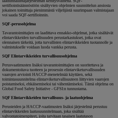
laadunhallintajärjestelmän kehitysvaihetta. SQF-
sertifiointisäännöstöön sisältyvien ohjelmien suunnittelun ansiosta
jokainen toimittaja pienimmästä viljelijästä suurimpaan valmistajaan
voi saada SQF-sertifioinnin.
SQF-perusohjelma
Tavarantoimittajien on laadittava ennakko-ohjelmat, jotka sisältävät
elintarvikkeiden turvallisuuden perustarkastukset, jotka ovat
olennaisen tärkeitä, jotta turvallisten elintarvikkeiden tuotannolle ja
valmistukselle voidaan luoda vankka perusta.
SQF Elintarvikkeiden turvallisuusohjelma
Perusvaatimusten lisäksi tavarantoimittajien on suoritettava ja
dokumentoitava tuotteen ja prosessin elintarviketurvallisuuden
vaarojen arviointi HACCP-menetelmää käyttäen, sekä
toimintasuunnitelma elintarviketurvallisuuteen liittyvien vaarojen
poistamiseksi, ehkäisemiseksi tai vähentämiseksi. Tämä ohjelma on
Global Food Safety Initiative - GFSI:n tunnustama.
SQF Elintarvikkeiden turvallisuus- ja laatuohjelma
Perusteiden ja HACCP-vaatimusten lisäksi järjestelmä perustuu
elintarvikkeiden laatusuunnitelmaan, joka sisältää
valvontatoimenpiteet, joita tarvitaan tasaisen laatutason