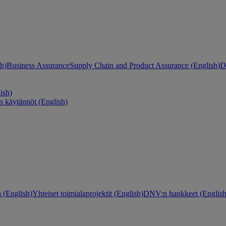
h)
Business Assurance
Supply Chain and Product Assurance (English)
D
ish)
n käytännöt (English)
 (English)
Yhteiset toimialaprojektit (English)
DNV:n hankkeet (English