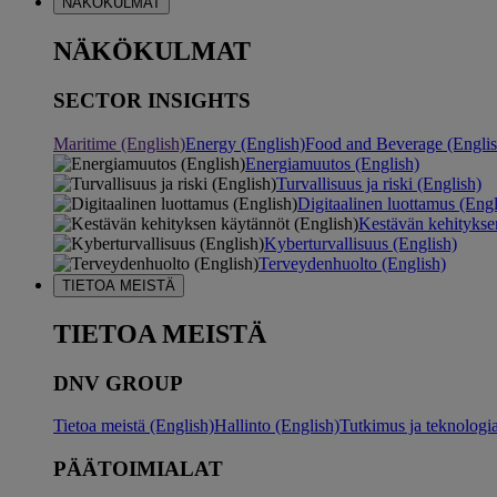
NÄKÖKULMAT
NÄKÖKULMAT
SECTOR INSIGHTS
Maritime (English)
Energy (English)
Food and Beverage (Englis
Energiamuutos (English)
Turvallisuus ja riski (English)
Digitaalinen luottamus (Engl
Kestävän kehitykse
Kyberturvallisuus (English)
Terveydenhuolto (English)
TIETOA MEISTÄ
TIETOA MEISTÄ
DNV GROUP
Tietoa meistä (English)
Hallinto (English)
Tutkimus ja teknologia
PÄÄTOIMIALAT