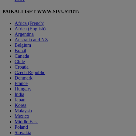
PAIKALLISET WWW-SIVUSTOT:
Africa (French)
Africa (English)
Argentina
Australia and NZ
Belgium
Brazil
Canada
Chile
Croatia
Czech Republic
Denmark
France
Hungary
India
Japan
Korea
Malaysia
Mexico
Middle East
Poland
Slovakia