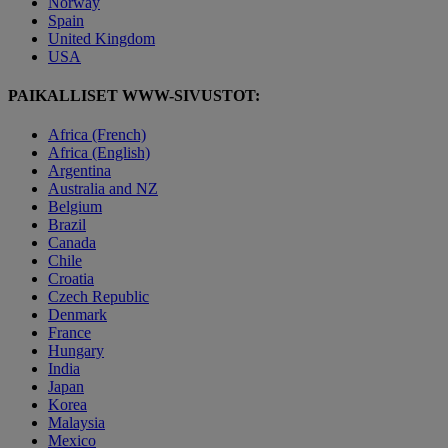
Norway
Spain
United Kingdom
USA
PAIKALLISET WWW-SIVUSTOT:
Africa (French)
Africa (English)
Argentina
Australia and NZ
Belgium
Brazil
Canada
Chile
Croatia
Czech Republic
Denmark
France
Hungary
India
Japan
Korea
Malaysia
Mexico