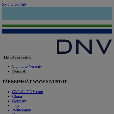
Skip to content
Menu
Avaa valikko
Sign in to Veracity
Finland
TÄRKEIMMÄT WWW-SIVUSTOT
Global - DNV.com
China
Germany
Italy
Netherlands