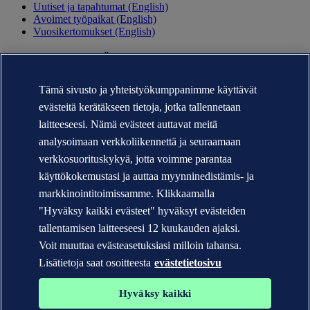
Uutiset ja tapahtumat (English)
Avoimet työpaikat (English)
Vuosikertomukset (English)
OTA YHTEYTTÄ
Ota yhteyttä (English)
Tämä sivusto ja yhteistyökumppanimme käyttävät
Löydä toimistomme
evästeitä kerätäkseen tietoja, jotka tallennetaan
Median yhteystiedot (English)
Veracity.com (English)
laitteeseesi. Nämä evästeet auttavat meitä
analysoimaan verkkoliikennettä ja seuraamaan
Yksityisyyssuoja (English)
Käyttöehdot (English)
verkkosuorituskykyä, jotta voimme parantaa
Tekijänoikeuslauseke © DNV AS 2026
käyttökokemustasi ja auttaa myynninedistämis- ja
Evästetiedot (English)
markkinointitoimissamme. Klikkaamalla
"Hyväksy kaikki evästeet" hyväksyt evästeiden
tallentamisen laitteeseesi 12 kuukauden ajaksi.
Voit muuttaa evästeasetuksiasi milloin tahansa.
Lisätietoja saat osoitteesta
evästetietosivu
Hyväksy kaikki