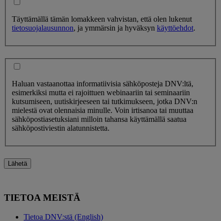
Täyttämällä tämän lomakkeen vahvistan, että olen lukenut
tietosuojalausunnon
, ja ymmärsin ja hyväksyn
käyttöehdot
.
Haluan vastaanottaa informatiivisia sähköposteja DNV:ltä,
esimerkiksi mutta ei rajoittuen webinaariin tai seminaariin
kutsumiseen, uutiskirjeeseen tai tutkimukseen, jotka DNV:n
mielestä ovat olennaisia minulle. Voin irtisanoa tai muuttaa
sähköpostiasetuksiani milloin tahansa käyttämällä saatua
sähköpostiviestin alatunnistetta.
Lähetä
TIETOA MEISTÄ
Tietoa DNV:stä (English)