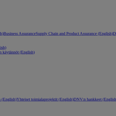
h)
Business Assurance
Supply Chain and Product Assurance (English)
D
ish)
n käytännöt (English)
 (English)
Yhteiset toimialaprojektit (English)
DNV:n hankkeet (English