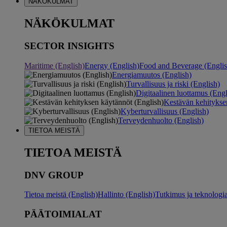
NÄKÖKULMAT
NÄKÖKULMAT
SECTOR INSIGHTS
Maritime (English)
Energy (English)
Food and Beverage (Englis
Energiamuutos (English)
Turvallisuus ja riski (English)
Digitaalinen luottamus (Engl
Kestävän kehitykse
Kyberturvallisuus (English)
Terveydenhuolto (English)
TIETOA MEISTÄ
TIETOA MEISTÄ
DNV GROUP
Tietoa meistä (English)
Hallinto (English)
Tutkimus ja teknologia
PÄÄTOIMIALAT