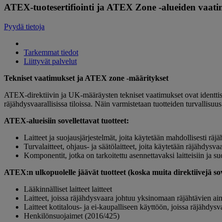
ATEX-tuotesertifiointi ja ATEX Zone -alueiden vaat
Pyydä tietoja
Tarkemmat tiedot
Liittyvät palvelut
Tekniset vaatimukset ja ATEX zone -määritykset
ATEX-direktiivin ja UK-määräysten tekniset vaatimukset ovat identtise
räjähdysvaarallisissa tiloissa. Näin varmistetaan tuotteiden turvallisuu
ATEX-alueisiin sovellettavat tuotteet:
Laitteet ja suojausjärjestelmät, joita käytetään mahdollisesti räjä
Turvalaitteet, ohjaus- ja säätölaitteet, joita käytetään räjähdysv
Komponentit, jotka on tarkoitettu asennettavaksi laitteisiin ja su
ATEX:n
ulkopuolelle jäävät tuotteet (koska muita direktiivejä so
Lääkinnälliset laitteet laitteet
Laitteet, joissa räjähdysvaara johtuu yksinomaan räjähtävien a
Laitteet kotitalous- ja ei-kaupalliseen käyttöön, joissa räjähdy
Henkilönsuojaimet (2016/425)