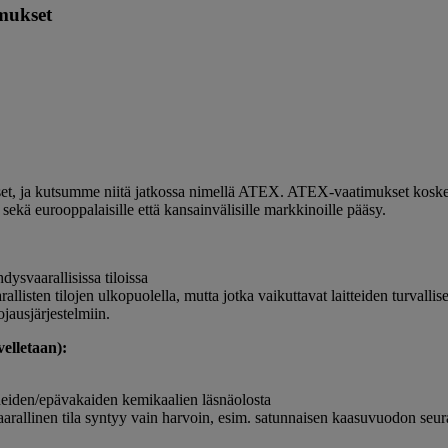
imukset
t, ja kutsumme niitä jatkossa nimellä ATEX. ATEX-vaatimukset koskevat la
s sekä eurooppalaisille että kansainvälisille markkinoille pääsy.
hdysvaarallisissa tiloissa
aarallisten tilojen ulkopuolella, mutta jotka vaikuttavat laitteiden turvall
ojausjärjestelmiin.
velletaan):
ineiden/epävakaiden kemikaalien läsnäolosta
svaarallinen tila syntyy vain harvoin, esim. satunnaisen kaasuvuodon seu