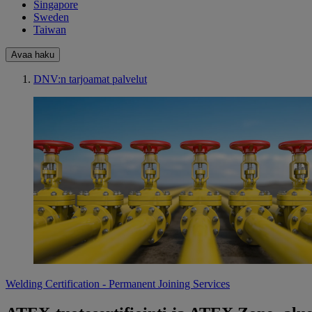
Singapore
Sweden
Taiwan
Avaa haku
DNV:n tarjoamat palvelut
Welding Certification - Permanent Joining Services