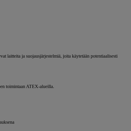
itteita ja suojausjärjestelmiä, joita käytetään potentiaalisesti
iseen toimintaan ATEX-alueilla.
rauksena