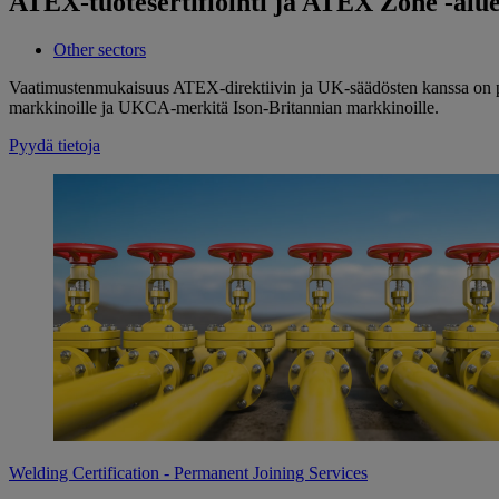
ATEX-tuotesertifiointi ja ATEX Zone -alu
Other sectors
Vaatimustenmukaisuus ATEX-direktiivin ja UK-säädösten kanssa on pakol
markkinoille ja UKCA-merkitä Ison-Britannian markkinoille.
Pyydä tietoja
Welding Certification - Permanent Joining Services