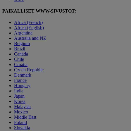
PAIKALLISET WWW-SIVUSTOT:
Africa (French)
Africa (English)
Argentina
Australia and NZ
Belgium
Brazil
Canada
Chile
Croatia
Czech Republic
Denmark
France
Hungary
India
Japan
Korea
Malaysia
Mexico
Middle East
Poland
Slovakia