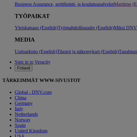
Business Assurance, sertifiointi- ja koulutuspalvelut
Maritime (E
TYÖPAIKAT
Yleiskatsaus (English)
Työmahdollisuudet (English)
Miksi DNV?
MEDIA
Uutisarkisto (English)
Tilastot ja näkemykset (English)
Tapahtum
Sign in to Veracity
Finland
TÄRKEIMMÄT WWW-SIVUSTOT
Global - DNV.com
China
Germany
Italy
Netherlands
Norway
Spain
United Kingdom
USA