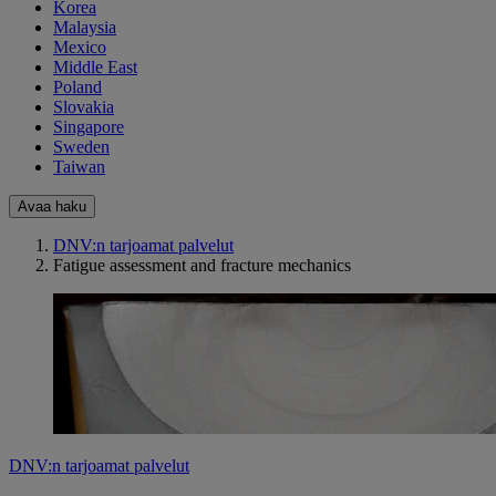
Korea
Malaysia
Mexico
Middle East
Poland
Slovakia
Singapore
Sweden
Taiwan
Avaa haku
DNV:n tarjoamat palvelut
Fatigue assessment and fracture mechanics
DNV:n tarjoamat palvelut