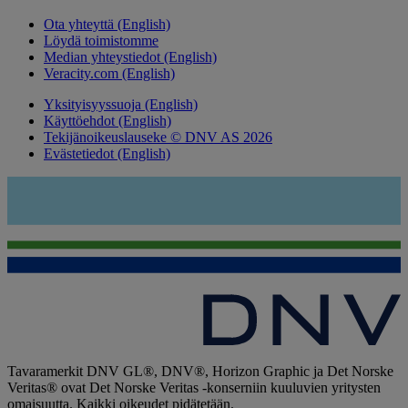
Ota yhteyttä (English)
Löydä toimistomme
Median yhteystiedot (English)
Veracity.com (English)
Yksityisyyssuoja (English)
Käyttöehdot (English)
Tekijänoikeuslauseke © DNV AS 2026
Evästetiedot (English)
Tavaramerkit DNV GL®, DNV®, Horizon Graphic ja Det Norske
Veritas® ovat Det Norske Veritas -konserniin kuuluvien yritysten
omaisuutta. Kaikki oikeudet pidätetään.