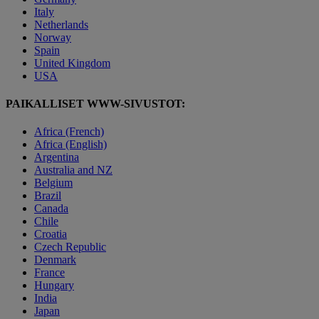
Italy
Netherlands
Norway
Spain
United Kingdom
USA
PAIKALLISET WWW-SIVUSTOT:
Africa (French)
Africa (English)
Argentina
Australia and NZ
Belgium
Brazil
Canada
Chile
Croatia
Czech Republic
Denmark
France
Hungary
India
Japan