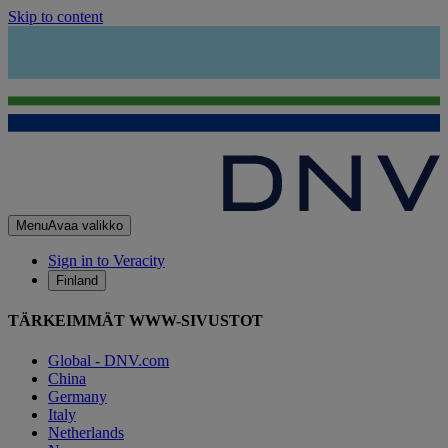
Skip to content
Menu
Avaa valikko
Sign in to Veracity
Finland
TÄRKEIMMÄT WWW-SIVUSTOT
Global - DNV.com
China
Germany
Italy
Netherlands