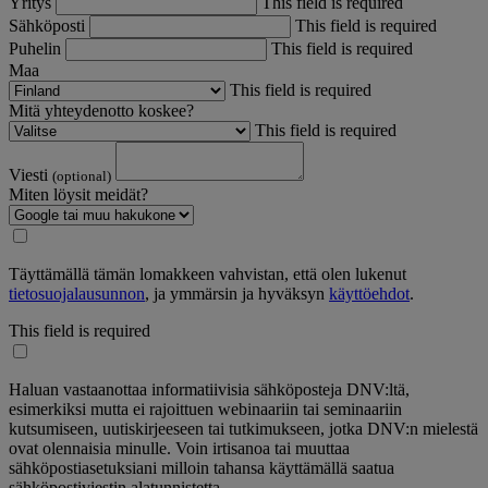
Yritys
This field is required
Sähköposti
This field is required
Puhelin
This field is required
Maa
This field is required
Mitä yhteydenotto koskee?
This field is required
Viesti
(optional)
Miten löysit meidät?
Täyttämällä tämän lomakkeen vahvistan, että olen lukenut
tietosuojalausunnon
, ja ymmärsin ja hyväksyn
käyttöehdot
.
This field is required
Haluan vastaanottaa informatiivisia sähköposteja DNV:ltä,
esimerkiksi mutta ei rajoittuen webinaariin tai seminaariin
kutsumiseen, uutiskirjeeseen tai tutkimukseen, jotka DNV:n mielestä
ovat olennaisia minulle. Voin irtisanoa tai muuttaa
sähköpostiasetuksiani milloin tahansa käyttämällä saatua
sähköpostiviestin alatunnistetta.