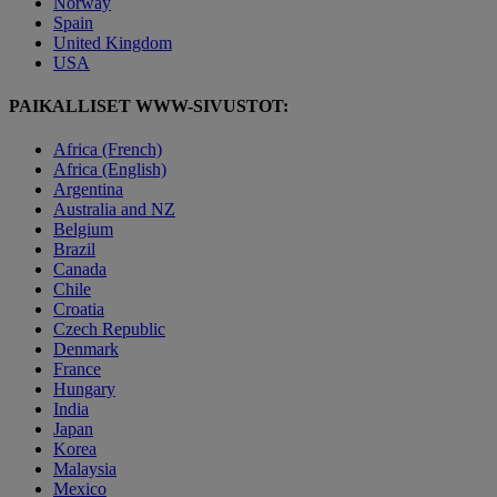
Norway
Spain
United Kingdom
USA
PAIKALLISET WWW-SIVUSTOT:
Africa (French)
Africa (English)
Argentina
Australia and NZ
Belgium
Brazil
Canada
Chile
Croatia
Czech Republic
Denmark
France
Hungary
India
Japan
Korea
Malaysia
Mexico