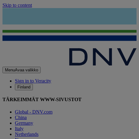
Skip to content
Menu
Avaa valikko
Sign in to Veracity
Finland
TÄRKEIMMÄT WWW-SIVUSTOT
Global - DNV.com
China
Germany
Italy
Netherlands