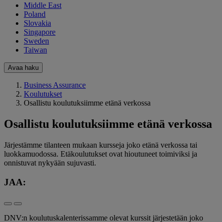
Middle East
Poland
Slovakia
Singapore
Sweden
Taiwan
Avaa haku
Business Assurance
Koulutukset
Osallistu koulutuksiimme etänä verkossa
Osallistu koulutuksiimme etänä verkossa
Järjestämme tilanteen mukaan kursseja joko etänä verkossa tai
luokkamuodossa. Etäkoulutukset ovat hioutuneet toimiviksi ja
onnistuvat nykyään sujuvasti.
JAA:
DNV:n koulutuskalenterissamme olevat kurssit järjestetään joko