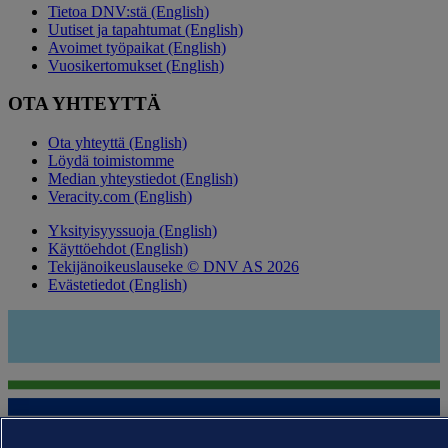
Tietoa DNV:stä (English)
Uutiset ja tapahtumat (English)
Avoimet työpaikat (English)
Vuosikertomukset (English)
OTA YHTEYTTÄ
Ota yhteyttä (English)
Löydä toimistomme
Median yhteystiedot (English)
Veracity.com (English)
Yksityisyyssuoja (English)
Käyttöehdot (English)
Tekijänoikeuslauseke © DNV AS 2026
Evästetiedot (English)