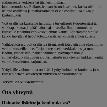
etäkursseina verkossa tai tilanteen mukaan
luokkamuodossa. Etäkurssien suosio on kasvanut, koska niihin on
helppo osallistua ja matkustaminen ei vie osallistujilta aikaa ja
kustannuksia.
Voit osallistua kursseille helposti ja turvallisesti työpisteestäsi tai
vaikkapa kotoa, ja pitää taitosi ajan tasalla. Ilmoittautuminen
kursseille tapahtuu verkkosivujemme kautta. Lähetämme sinulle
kaikki tarvittavat tiedot toteutuksesta sähköisesti ennen kurssia.
Vaihtoehtoisesti voit osallistua itsenäisesti toteutettaville eLearnings-
verkkokursseillemme. Tarjoamme useita verkkokursseja mm.
laadun, ympäristön, riskienhallinnan, työympäristön ja
elintarviketurvallisuuden aloilta. Tutustu alla olevien linkkien kautta
verkkokurssiemme tarjontaan.
Yrityksille vaihtoehtona on lisäksi yrityskohtainen koulutus, jossa
kurssi pidetään keskitetysti yrityksen henkilökunnalle.
Tervetuloa kursseillemme.
Ota yhteyttä
Haluatko lisätietoja koulutuksista?