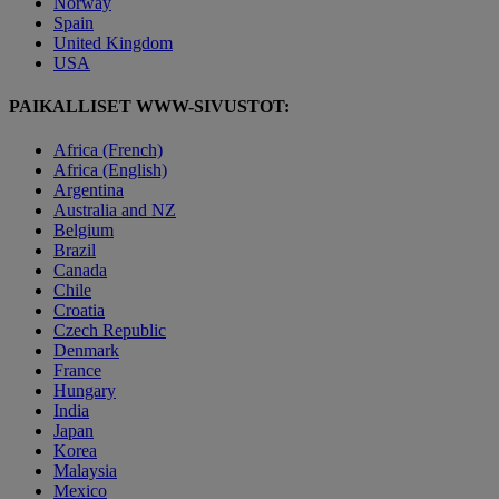
Norway
Spain
United Kingdom
USA
PAIKALLISET WWW-SIVUSTOT:
Africa (French)
Africa (English)
Argentina
Australia and NZ
Belgium
Brazil
Canada
Chile
Croatia
Czech Republic
Denmark
France
Hungary
India
Japan
Korea
Malaysia
Mexico