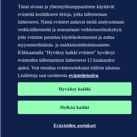
Tämä sivusto ja yhteistyökumppanimme käyttävät
evästeitä kerätäkseen tietoja, jotka tallennetaan
laitteeseesi. Nämä evästeet auttavat meitä analysoimaan
Tavaramerkit DNV GL®, DNV®, Horizon Graphic ja Det Norske
Veritas® ovat Det Norske Veritas -konserniin kuuluvien yritysten
verkkoliikennettä ja seuraamaan verkkosuorituskykyä,
omaisuutta. Kaikki oikeudet pidätetään.
jotta voimme parantaa käyttökokemustasi ja auttaa
WHEN TRUST MATTERS
myynninedistämis- ja markkinointitoimissamme.
Klikkaamalla "Hyväksy kaikki evästeet" hyväksyt
evästeiden tallentamisen laitteeseesi 12 kuukauden
ajaksi. Voit muuttaa evästeasetuksiasi milloin tahansa.
Lisätietoja saat osoitteesta
evästetietosivu
Hyväksy kaikki
Hylkää kaikki
Evästeiden asetukset