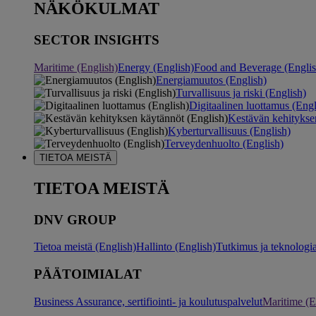
NÄKÖKULMAT
SECTOR INSIGHTS
Maritime (English)
Energy (English)
Food and Beverage (Englis
Energiamuutos (English)
Turvallisuus ja riski (English)
Digitaalinen luottamus (Engl
Kestävän kehitykse
Kyberturvallisuus (English)
Terveydenhuolto (English)
TIETOA MEISTÄ
TIETOA MEISTÄ
DNV GROUP
Tietoa meistä (English)
Hallinto (English)
Tutkimus ja teknologia
PÄÄTOIMIALAT
Business Assurance, sertifiointi- ja koulutuspalvelut
Maritime (E