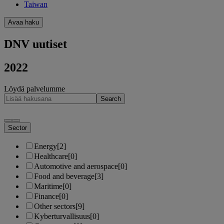
Taiwan
Avaa haku
DNV uutiset
2022
Löydä palvelumme
Search
Sector
Energy
[2]
Healthcare
[0]
Automotive and aerospace
[0]
Food and beverage
[3]
Maritime
[0]
Finance
[0]
Other sectors
[9]
Kyberturvallisuus
[0]