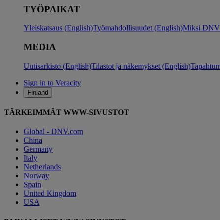
TYÖPAIKAT
Yleiskatsaus (English)
Työmahdollisuudet (English)
Miksi DNV?
MEDIA
Uutisarkisto (English)
Tilastot ja näkemykset (English)
Tapahtum
Sign in to Veracity
Finland
TÄRKEIMMÄT WWW-SIVUSTOT
Global - DNV.com
China
Germany
Italy
Netherlands
Norway
Spain
United Kingdom
USA