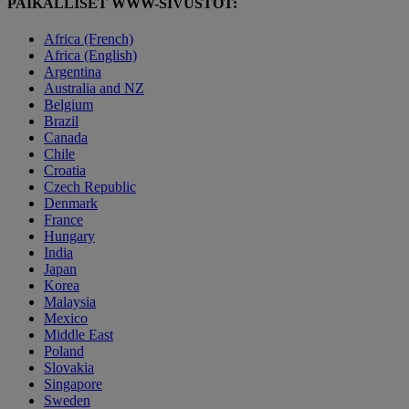
PAIKALLISET WWW-SIVUSTOT:
Africa (French)
Africa (English)
Argentina
Australia and NZ
Belgium
Brazil
Canada
Chile
Croatia
Czech Republic
Denmark
France
Hungary
India
Japan
Korea
Malaysia
Mexico
Middle East
Poland
Slovakia
Singapore
Sweden