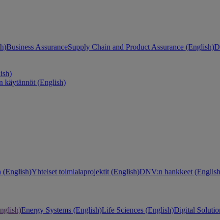
h)
Business Assurance
Supply Chain and Product Assurance (English)
D
ish)
n käytännöt (English)
 (English)
Yhteiset toimialaprojektit (English)
DNV:n hankkeet (English
nglish)
Energy Systems (English)
Life Sciences (English)
Digital Solutio