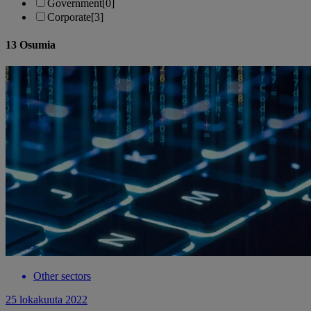
Government
[0]
Corporate
[3]
13
Osumia
Other sectors
25 lokakuuta 2022