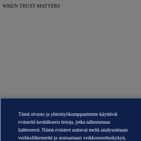
WHEN TRUST MATTERS
Tämä sivusto ja yhteistyökumppanimme käyttävät
evästeitä kerätäkseen tietoja, jotka tallennetaan
laitteeseesi. Nämä evästeet auttavat meitä analysoimaan
verkkoliikennettä ja seuraamaan verkkosuorituskykyä,