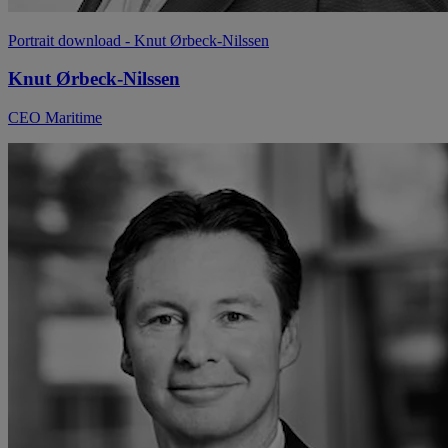
Portrait download
- Knut Ørbeck-Nilssen
Knut Ørbeck-Nilssen
CEO Maritime