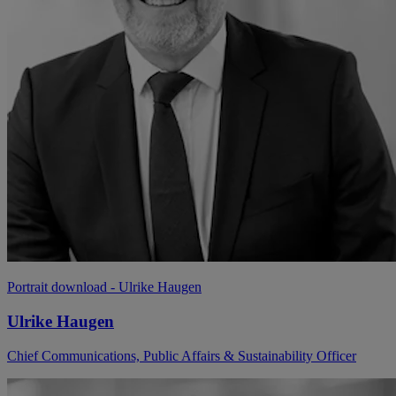
Portrait download
- Ulrike Haugen
Ulrike Haugen
Chief Communications, Public Affairs & Sustainability Officer