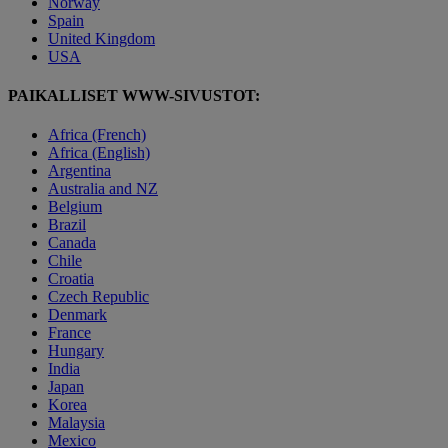
Norway
Spain
United Kingdom
USA
PAIKALLISET WWW-SIVUSTOT:
Africa (French)
Africa (English)
Argentina
Australia and NZ
Belgium
Brazil
Canada
Chile
Croatia
Czech Republic
Denmark
France
Hungary
India
Japan
Korea
Malaysia
Mexico