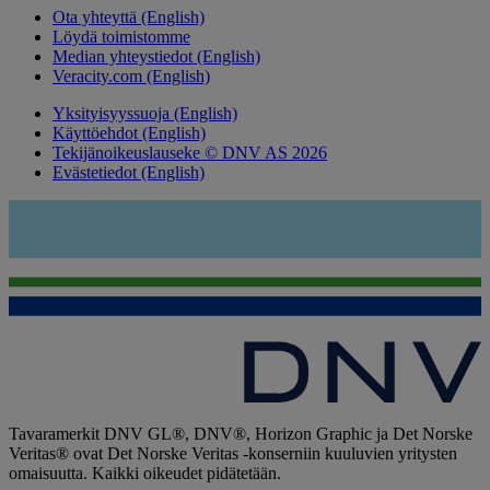
Ota yhteyttä (English)
Löydä toimistomme
Median yhteystiedot (English)
Veracity.com (English)
Yksityisyyssuoja (English)
Käyttöehdot (English)
Tekijänoikeuslauseke © DNV AS 2026
Evästetiedot (English)
Tavaramerkit DNV GL®, DNV®, Horizon Graphic ja Det Norske
Veritas® ovat Det Norske Veritas -konserniin kuuluvien yritysten
omaisuutta. Kaikki oikeudet pidätetään.