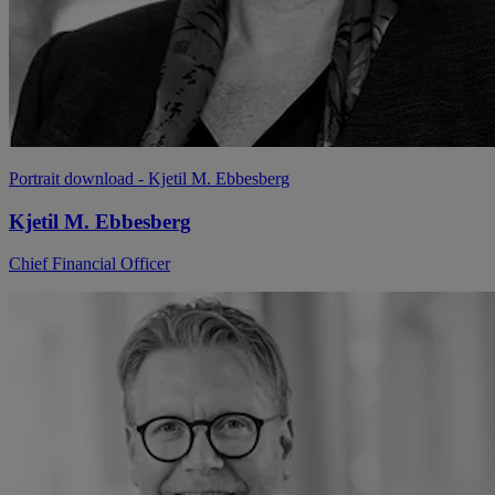
Portrait download
- Kjetil M. Ebbesberg
Kjetil M. Ebbesberg
Chief Financial Officer