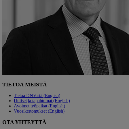
TIETOA MEISTÄ
Tietoa DNV:stä (English)
Uutiset ja tapahtumat (English)
Avoimet työpaikat (English)
Vuosikertomukset (English)
OTA YHTEYTTÄ