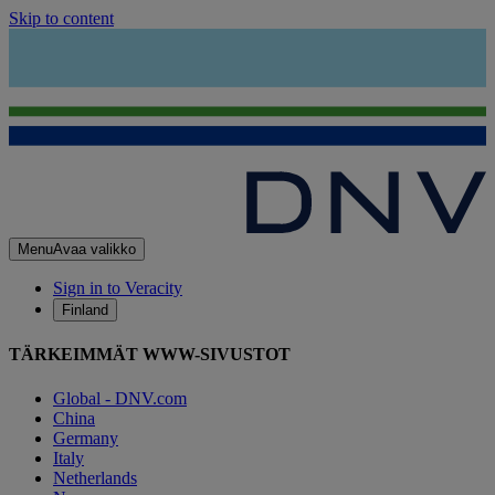
Skip to content
Menu
Avaa valikko
Sign in to Veracity
Finland
TÄRKEIMMÄT WWW-SIVUSTOT
Global - DNV.com
China
Germany
Italy
Netherlands